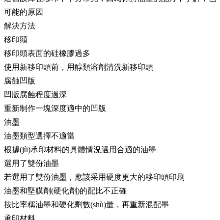
可能的原因
解決方法
移印頭
移印頭表面的硅橡膠過多
使用新移印頭前，用醇類溶劑清洗新移印頭
腐蝕凹版
凹版腐蝕程度過深
重新制作一塊深度適中的凹版
油墨
油墨類型選擇不適當
根據(jù)承印材料的具體情況選用合適的油墨
選用了雙份油墨
若選用了雙份油墨，應該采用硬度更大的移印頭印刷
油墨和堅膜劑(硬化劑)的配比不正確
按比率稱油墨和硬化劑數(shù)量，再重新混配墨
承印材料