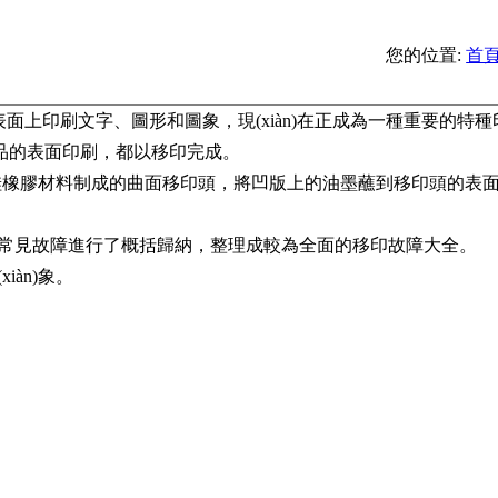
您的位置:
首
上印刷文字、圖形和圖象，現(xiàn)在正成為一種重要的特
印刷，都以移印完成。
利用硅橡膠材料制成的曲面移印頭，將凹版上的油墨蘸到移印頭的表
見故障進行了概括歸納，整理成較為全面的移印故障大全。
)象。