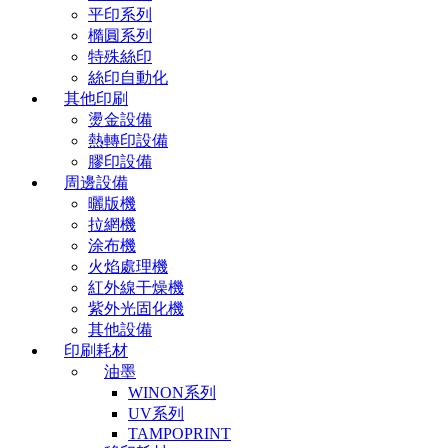
平印系列
橢圓系列
特殊絲印
絲印自動化
其他印刷
燙金設備
熱轉印設備
膠印設備
周邊設備
曬版機
拉網機
涂布機
火焰處理機
紅外線干燥機
紫外光固化機
其他設備
印刷耗材
油墨
WINON系列
UV系列
TAMPOPRINT