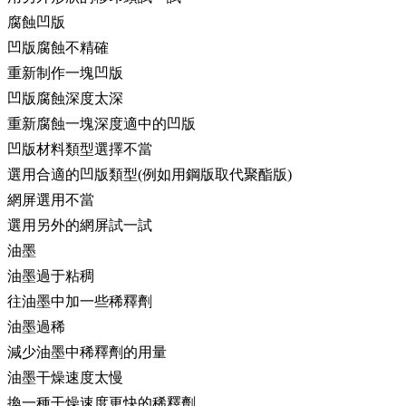
腐蝕凹版
凹版腐蝕不精確
重新制作一塊凹版
凹版腐蝕深度太深
重新腐蝕一塊深度適中的凹版
凹版材料類型選擇不當
選用合適的凹版類型(例如用鋼版取代聚酯版)
網屏選用不當
選用另外的網屏試一試
油墨
油墨過于粘稠
往油墨中加一些稀釋劑
油墨過稀
減少油墨中稀釋劑的用量
油墨干燥速度太慢
換一種干燥速度更快的稀釋劑