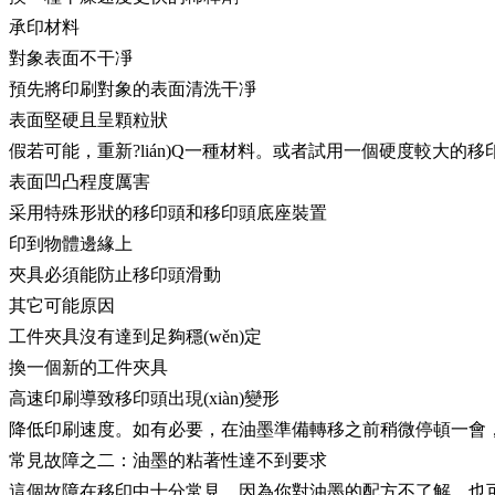
承印材料
對象表面不干凈
預先將印刷對象的表面清洗干凈
表面堅硬且呈顆粒狀
假若可能，重新?lián)Q一種材料。或者試用一個硬度較大的移
表面凹凸程度厲害
采用特殊形狀的移印頭和移印頭底座裝置
印到物體邊緣上
夾具必須能防止移印頭滑動
其它可能原因
工件夾具沒有達到足夠穩(wěn)定
換一個新的工件夾具
高速印刷導致移印頭出現(xiàn)變形
降低印刷速度。如有必要，在油墨準備轉移之前稍微停頓一會
常見故障之二：油墨的粘著性達不到要求
這個故障在移印中十分常見，因為你對油墨的配方不了解，也