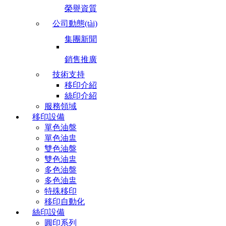
榮譽資質
公司動態(tài)
集團新聞
銷售推廣
技術支持
移印介紹
絲印介紹
服務領域
移印設備
單色油盤
單色油盅
雙色油盤
雙色油盅
多色油盤
多色油盅
特殊移印
移印自動化
絲印設備
圓印系列