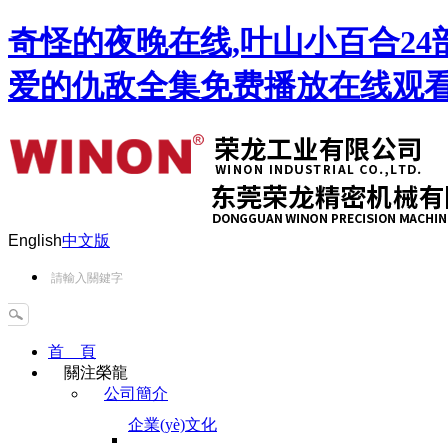
奇怪的夜晚在线,叶山小百合24
爱的仇敌全集免费播放在线观看
English
中文版
首 頁
關注榮龍
公司簡介
企業(yè)文化