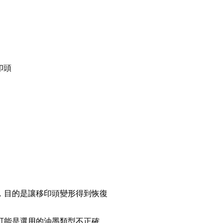
印頭
，目的是讓移印頭變形得到恢復
可能是選用的油墨類型不正確。