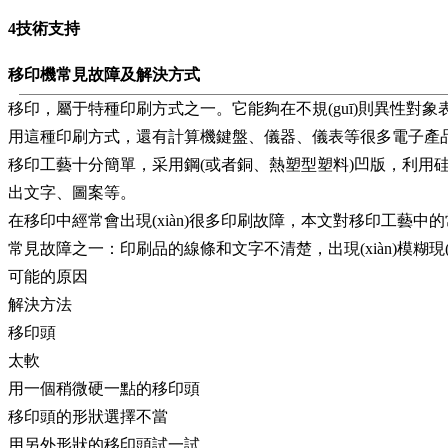
4
技術支持
移印機常見故障及解決方式
移印，屬于特種印刷方式之一。它能夠在不規(guī)則異性對象表面
用這種印刷方式，還有計算機鍵盤、儀器、儀表等很多電子產品的表面
移印工藝十分簡單，采用鋼(或者銅、熱塑型塑料)凹版，
出文字、圖案等。
在移印中經常會出現(xiàn)很多印刷故障，本文對移印工藝中的常
常見故障之一：印刷品的線條和文字不清楚，出現(xiàn)模糊現(xiàn
可能的原因
解決方法
移印頭
太軟
用一個稍微硬一點的移印頭
移印頭的形狀選擇不當
用另外形狀的移印頭試一試