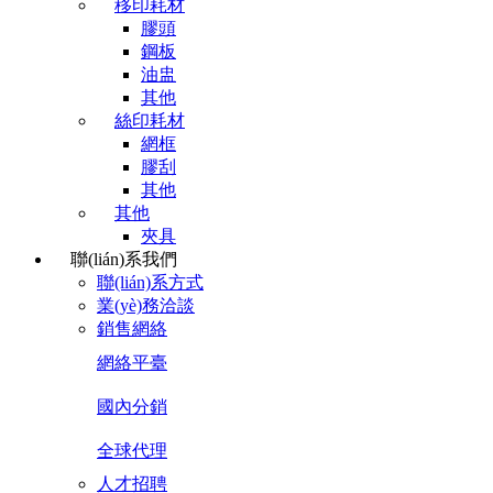
移印耗材
膠頭
鋼板
油盅
其他
絲印耗材
網框
膠刮
其他
其他
夾具
聯(lián)系我們
聯(lián)系方式
業(yè)務洽談
銷售網絡
網絡平臺
國內分銷
全球代理
人才招聘