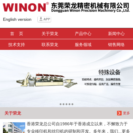
信息搜索
English version
搜索
首 页
关于荣龙
产品中心
新闻中心
技术支持
联系荣龙
服务领域
销售网络
关于荣龙
更多
香港荣龙总公司自1986年于香港成立以来，不懈致力于
专业移印机和丝印机的研制和开发。多年来，我们...更多