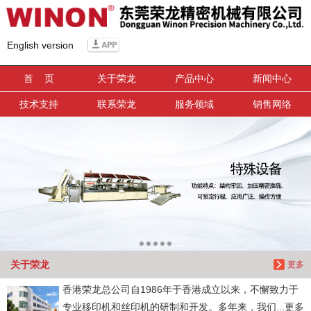
信息搜索
English version
搜索
首 页
关于荣龙
产品中心
新闻中心
技术支持
联系荣龙
服务领域
销售网络
关于荣龙
更多
香港荣龙总公司自1986年于香港成立以来，不懈致力于
专业移印机和丝印机的研制和开发。多年来，我们...更多