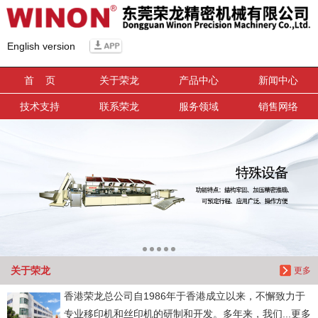
信息搜索
English version
搜索
首 页
关于荣龙
产品中心
新闻中心
技术支持
联系荣龙
服务领域
销售网络
关于荣龙
更多
香港荣龙总公司自1986年于香港成立以来，不懈致力于
专业移印机和丝印机的研制和开发。多年来，我们...更多