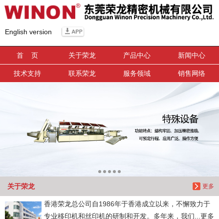
信息搜索
English version
搜索
首 页
关于荣龙
产品中心
新闻中心
技术支持
联系荣龙
服务领域
销售网络
关于荣龙
更多
香港荣龙总公司自1986年于香港成立以来，不懈致力于
专业移印机和丝印机的研制和开发。多年来，我们...更多