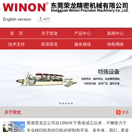
信息搜索
English version
搜索
首 页
关于荣龙
产品中心
新闻中心
技术支持
联系荣龙
服务领域
销售网络
关于荣龙
更多
香港荣龙总公司自1986年于香港成立以来，不懈致力于
专业移印机和丝印机的研制和开发。多年来，我们...更多