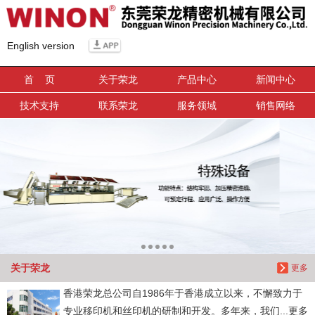
信息搜索
English version
搜索
首 页
关于荣龙
产品中心
新闻中心
技术支持
联系荣龙
服务领域
销售网络
关于荣龙
更多
香港荣龙总公司自1986年于香港成立以来，不懈致力于
专业移印机和丝印机的研制和开发。多年来，我们...更多