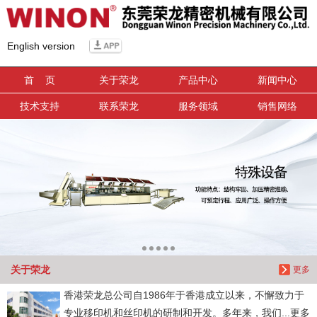
信息搜索
English version
搜索
首 页
关于荣龙
产品中心
新闻中心
技术支持
联系荣龙
服务领域
销售网络
关于荣龙
更多
香港荣龙总公司自1986年于香港成立以来，不懈致力于
专业移印机和丝印机的研制和开发。多年来，我们...更多