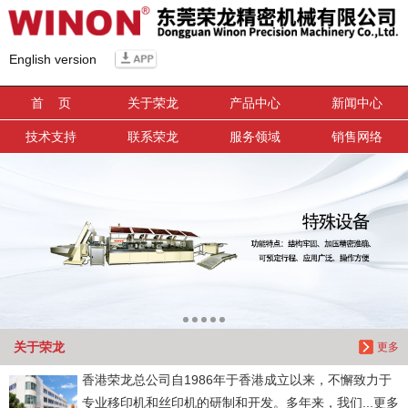
信息搜索
English version
搜索
首 页
关于荣龙
产品中心
新闻中心
技术支持
联系荣龙
服务领域
销售网络
关于荣龙
更多
香港荣龙总公司自1986年于香港成立以来，不懈致力于
专业移印机和丝印机的研制和开发。多年来，我们...更多