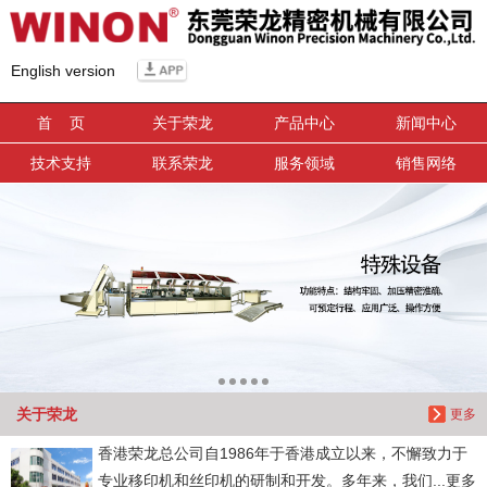
信息搜索
English version
搜索
首 页
关于荣龙
产品中心
新闻中心
技术支持
联系荣龙
服务领域
销售网络
关于荣龙
更多
香港荣龙总公司自1986年于香港成立以来，不懈致力于
专业移印机和丝印机的研制和开发。多年来，我们...更多